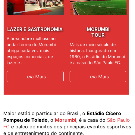
LAZER E GASTRONOMIA
MORUMBI
TOUR
A área nobre multiuso no
Mais de meio século de
andar térreo do Morumbi
história. Inaugurado em
abriga cada vez mais
1960, o Estádio do Morumbi
espaços comerciais, de
é a casa do São Paulo FC.
lazer e ...
Leia Mais
Leia Mais
Maior estádio particular do Brasil, o
Estádio Cícero
Pompeu de Toledo
, o
Morumbi
, é a casa do
São Paulo
FC
e palco de muitos dos principais eventos esportivos
e de entretenimento do continente.