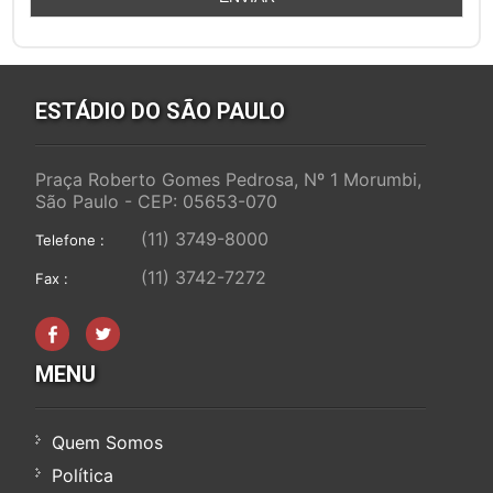
ESTÁDIO DO SÃO PAULO
Praça Roberto Gomes Pedrosa, Nº 1 Morumbi,
São Paulo - CEP: 05653-070
(11) 3749-8000
Telefone :
(11) 3742-7272
Fax :
MENU
Quem Somos
Política