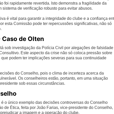
o foi rapidamente revertida. Isto demonstra a fragilidade da
sistema de verificação robusto para evitar abusos.
a é vital para garantir a integridade do clube e a confiança en
or esta Comissão pode ter repercussões significativas, não só
.
O Caso de Olten
á sob investigação da Polícia Civil por alegações de falsidade
onsultivo. Este aspecto da crise não só coloca pressão sobre
 que podem ter implicações severas para sua continuidade
decisões do Conselho, pois o clima de incerteza acerca da
ulnerável. Os conselheiros estão, portanto, em uma situação
residente sob essas circunstâncias.
nselho
o é o único exemplo das decisões controversas do Conselho
o de Ética, feita por João Farias, vice-presidente do Conselho,
 prejudicar a imagem e a operação do clube.