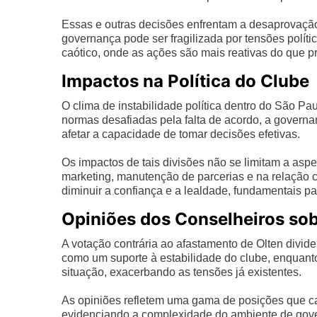
Essas e outras decisões enfrentam a desaprovaçã
governança pode ser fragilizada por tensões políti
caótico, onde as ações são mais reativas do que pr
Impactos na Política do Clube
O clima de instabilidade política dentro do São Pa
normas desafiadas pela falta de acordo, a govern
afetar a capacidade de tomar decisões efetivas.
Os impactos de tais divisões não se limitam a asp
marketing, manutenção de parcerias e na relação 
diminuir a confiança e a lealdade, fundamentais pa
Opiniões dos Conselheiros so
A votação contrária ao afastamento de Olten divid
como um suporte à estabilidade do clube, enquan
situação, exacerbando as tensões já existentes.
As opiniões refletem uma gama de posições que c
evidenciando a complexidade do ambiente de gove