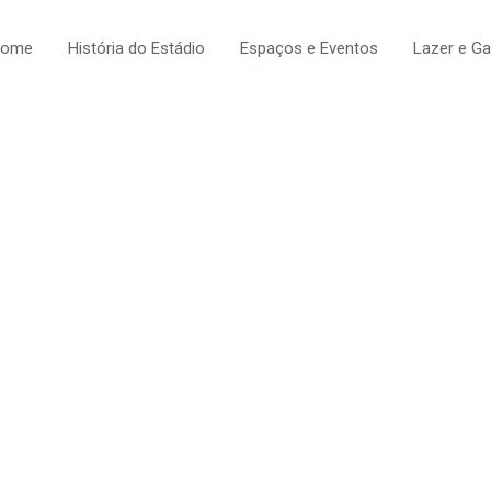
ome
História do Estádio
Espaços e Eventos
Lazer e G