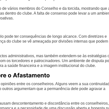
o de vários membros do Conselho e da torcida, mostrando que 
cas dentro do clube. A falta de consenso pode levar a um ambie
oativas.
ulo pode ter consequências de longo alcance. Com diretrizes e
ança do clube se vê ameaçada por divisões internas que podem
ectos administrativos, mas também extendem-se às estratégias 
com os torcedores e patrocinadores. Um ambiente de disputa p
ra a saúde financeira e a imagem institucional do clube.
bre o Afastamento
e opiniões entre os conselheiros. Alguns veem a sua continuida
to outros argumentam que a permanência dele pode agravar a
ausam descontentamento e discordância entre os conselheiros,
rnança e a necessidade de uma discussão aberta e honesta p