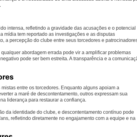
.
ido intensa, refletindo a gravidade das acusações e o potencial
a mídia tem reportado as investigações e as disputas
anto, a percepção do clube entre seus torcedores e patrocinadore
s, qualquer abordagem errada pode vir a amplificar problemas
ou negativo pode ser bem estreita. A transparência e a comunicaç
ores
 mistas entre os torcedores. Enquanto alguns apoiam a
everter a maré de descontentamento, outros expressam sua
a liderança para restaurar a confiança.
ão da identidade do clube, e descontentamento contínuo pode
s fans, refletindo diretamente no engajamento com a equipe e na
yres