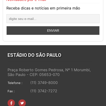
Receba dicas e notícias em primeira mão
ESTÁDIO DO SÃO PAULO
Praça Roberto Gomes Pedrosa, Nº 1 Morumbi,
São Paulo - CEP: 05653-070
(11) 3749-8000
Telefone :
(11) 3742-7272
Fax :